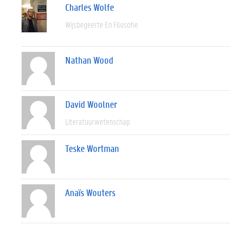
Charles Wolfe
Wijsbegeerte En Filosofie
Nathan Wood
David Woolner
Literatuurwetenschap
Teske Wortman
Anaïs Wouters