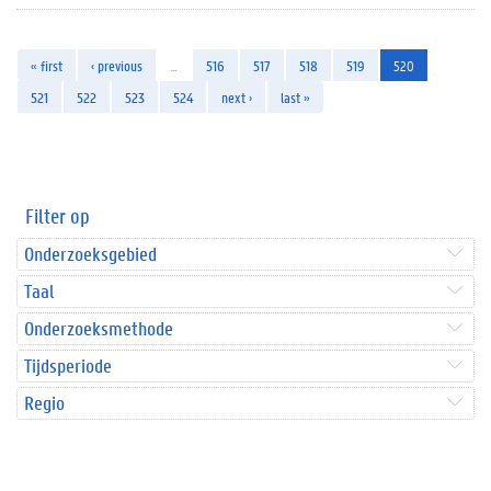
« first
‹ previous
…
516
517
518
519
520
521
522
523
524
next ›
last »
Filter op
Onderzoeksgebied
Taal
Onderzoeksmethode
Tijdsperiode
Regio