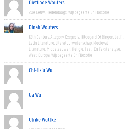
Dietlinde Wouters
20e Eeuw
Hedendaags
Wijsbegeerte En Filosofie
Dinah Wouters
12th Century
Allegory
Exegesis
Hildegard Of Bingen
Latijn
Latin Literature
Literatuurwetenschap
Medieval
Literature
Middeleeuwen
Religie
Taal- En Tekstanalyse
West-Europa
Wijsbegeerte En Filosofie
Chi-Hsiu Wu
Ga Wu
Ulrike Wuttke