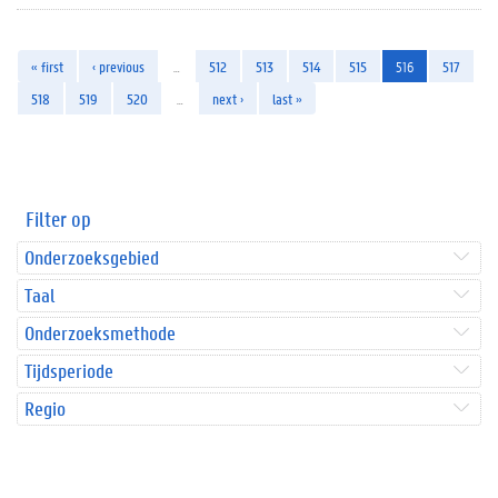
« first
‹ previous
…
512
513
514
515
516
517
518
519
520
…
next ›
last »
Filter op
Onderzoeksgebied
Taal
Onderzoeksmethode
Tijdsperiode
Regio