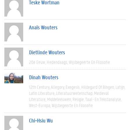
Teske Wortman
Anaïs Wouters
Dietlinde Wouters
20e Eeuw
Hedendaags
Wijsbegeerte En Filosofie
Dinah Wouters
12th Century
Allegory
Exegesis
Hildegard Of Bingen
Latijn
Latin Literature
Literatuurwetenschap
Medieval
Literature
Middeleeuwen
Religie
Taal- En Tekstanalyse
West-Europa
Wijsbegeerte En Filosofie
Chi-Hsiu Wu