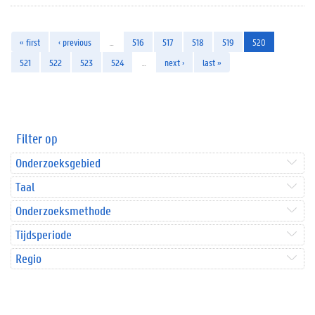
« first
‹ previous
…
516
517
518
519
520
521
522
523
524
…
next ›
last »
Filter op
Onderzoeksgebied
Taal
Onderzoeksmethode
Tijdsperiode
Regio