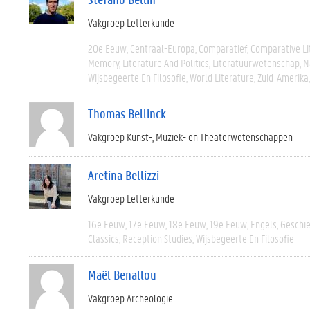
Vakgroep Letterkunde
20e Eeuw
Centraal-Europa
Comparatief
Comparative Li
Memory
Literature And Politics
Literatuurwetenschap
N
Wijsbegeerte En Filosofie
World Literature
Zuid-Amerika
Thomas Bellinck
Vakgroep Kunst-, Muziek- en Theaterwetenschappen
Aretina Bellizzi
Vakgroep Letterkunde
16e Eeuw
17e Eeuw
18e Eeuw
19e Eeuw
Engels
Geschi
Classics
Reception Studies
Wijsbegeerte En Filosofie
Maël Benallou
Vakgroep Archeologie