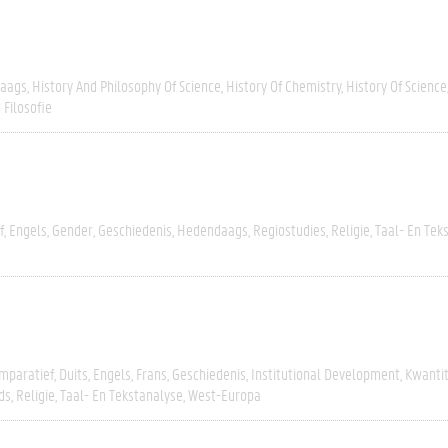
aags
History And Philosophy Of Science
History Of Chemistry
History Of Science
 Filosofie
f
Engels
Gender
Geschiedenis
Hedendaags
Regiostudies
Religie
Taal- En Tek
mparatief
Duits
Engels
Frans
Geschiedenis
Institutional Development
Kwantit
ds
Religie
Taal- En Tekstanalyse
West-Europa