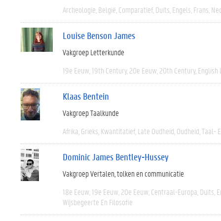
Archeologie
België
Comparatief
Duits
Engels
Frans
Ned
Louise Benson James
Vakgroep Letterkunde
19e Eeuw
19th Century
20e Eeuw
20th Century
English 
Klaas Bentein
Vakgroep Taalkunde
Afrika
Grieks
Kwantitatief
Late Oudheid
Oudheid
Taal- 
Dominic James Bentley-Hussey
Vakgroep Vertalen, tolken en communicatie
18e Eeuw
19e Eeuw
20e Eeuw
Centraal-Europa
Duits
E
Wijsbegeerte En Filosofie