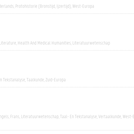
erlands
Protohistorie (bronstijd, Ijzertijd)
West-Europa
Literature
Health And Medical Humanities
Literatuurwetenschap
En Tekstanalyse
Taalkunde
Zuid-Europa
ngels
Frans
Literatuurwetenschap
Taal- En Tekstanalyse
Vertaalkunde
West-