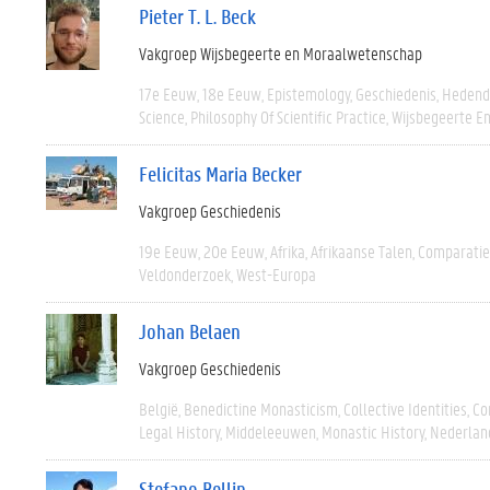
Pieter T. L. Beck
Vakgroep Wijsbegeerte en Moraalwetenschap
17e Eeuw
18e Eeuw
Epistemology
Geschiedenis
Hedend
Science
Philosophy Of Scientific Practice
Wijsbegeerte En
Felicitas Maria Becker
Vakgroep Geschiedenis
19e Eeuw
20e Eeuw
Afrika
Afrikaanse Talen
Comparatie
Veldonderzoek
West-Europa
Johan Belaen
Vakgroep Geschiedenis
België
Benedictine Monasticism
Collective Identities
Co
Legal History
Middeleeuwen
Monastic History
Nederlan
Stefano Bellin