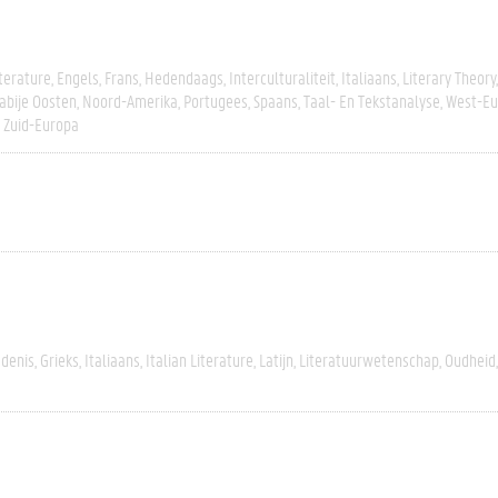
terature
Engels
Frans
Hedendaags
Interculturaliteit
Italiaans
Literary Theory
abije Oosten
Noord-Amerika
Portugees
Spaans
Taal- En Tekstanalyse
West-Eu
Zuid-Europa
edenis
Grieks
Italiaans
Italian Literature
Latijn
Literatuurwetenschap
Oudheid