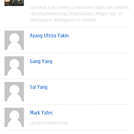
20e Eeuw
Azië
Chinees
Comparatief
Engels
Geschiedenis
Literatuurwetenschap
Middeleeuwen
Religie
Taal- En
Tekstanalyse
Wijsbegeerte En Filosofie
Ayang Utriza Yakin
Gang Yang
Sai Yang
Mark Yates
Literatuurwetenschap