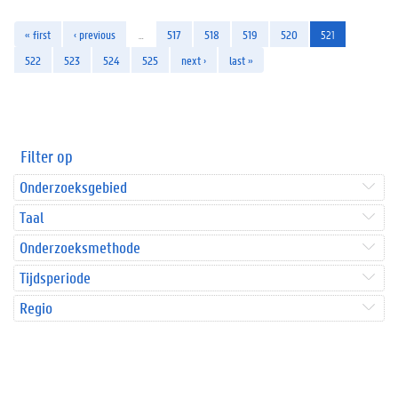
« first
‹ previous
…
517
518
519
520
521
522
523
524
525
next ›
last »
Filter op
Onderzoeksgebied
Taal
Onderzoeksmethode
Tijdsperiode
Regio