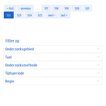
« first
‹ previous
…
517
518
519
520
521
522
523
524
525
next ›
last »
Filter op
Onderzoeksgebied
Taal
Onderzoeksmethode
Tijdsperiode
Regio