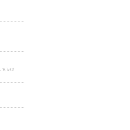
ure
West-