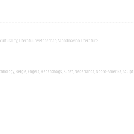
culturality
Literatuurwetenschap
Scandinavian Literature
chnology
België
Engels
Hedendaags
Kunst
Nederlands
Noord-Amerika
Sculpt