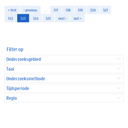
« first
‹ previous
…
517
518
519
520
521
522
523
524
525
next ›
last »
Filter op
Onderzoeksgebied
Taal
Onderzoeksmethode
Tijdsperiode
Regio