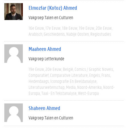
Elmozfar (Kotoz) Ahmed
Vakgroep Talen en Culturen
16e Eeuw
17e Eeuw
18e Eeuw
19e Eeuw
20e Eeuw
Arabisch
Geschiedenis
Nabije Oosten
Regiostudies
Maaheen Ahmed
Vakgroep Letterkunde
19e Eeuw
20e Eeuw
België
Comics / Graphic Novels
Comparatief
Comparative Literature
Engels
Frans
Hedendaags
Iconografie En Beeldanalyse
Literatuurwetenschap
Media
Noord-Amerika
Noord-
Europa
Taal- En Tekstanalyse
West-Europa
Shaheen Ahmed
Vakgroep Talen en Culturen