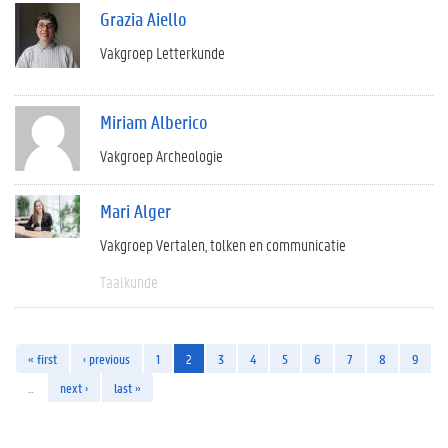
Grazia Aiello
Vakgroep Letterkunde
Miriam Alberico
Vakgroep Archeologie
Mari Alger
Vakgroep Vertalen, tolken en communicatie
Taalkunde
« first
‹ previous
1
2
3
4
5
6
7
8
9
…
next ›
last »