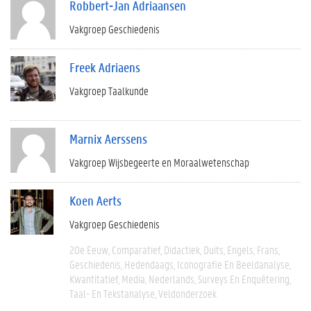
Robbert-Jan Adriaansen
Vakgroep Geschiedenis
Freek Adriaens
Vakgroep Taalkunde
Marnix Aerssens
Vakgroep Wijsbegeerte en Moraalwetenschap
Koen Aerts
Vakgroep Geschiedenis
20e Eeuw
Comparatief
Didactiek
Duits
Engels
Frans
Geschiedenis
Hedendaags
Iconografie En Beeldanalyse
Kwantitatief
Media
Nederlands
Surveys En Enquêtering
Taal- En Tekstanalyse
Veldonderzoek