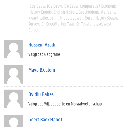
15de Eeuw
16e Eeuw
17e Eeuw
Comparatief
Economic
History
Engels
English History
Geschiedenis
Italiaans
Kwantitatief
Latijn
Middeleeuwen
Rural History
Spaans
Surveys En Enquêtering
Taal- En Tekstanalyse
West-
Europa
Hossein Azadi
Vakgroep Geografie
Maya B.Calem
Ovidiu Babes
Vakgroep Wijsbegeerte en Moraalwetenschap
Geert Baekelandt