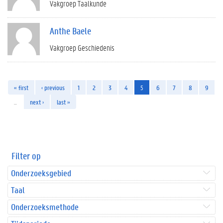
Vakgroep Taalkunde
Anthe Baele
Vakgroep Geschiedenis
« first
‹ previous
1
2
3
4
5
6
7
8
9
…
next ›
last »
Filter op
Onderzoeksgebied
Taal
Onderzoeksmethode