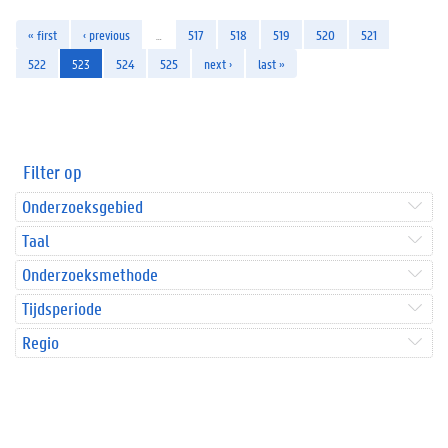
« first
‹ previous
…
517
518
519
520
521
522
523
524
525
next ›
last »
Filter op
Onderzoeksgebied
Taal
Onderzoeksmethode
Tijdsperiode
Regio