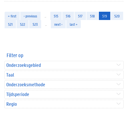
« first
‹ previous
…
515
516
517
518
519
520
521
522
523
…
next ›
last »
Filter op
Onderzoeksgebied
Taal
Onderzoeksmethode
Tijdsperiode
Regio