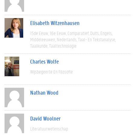
Elisabeth Witzenhausen
15de Eeuw
16e Eeuw
Comparatief
Duits
Engels
Middeleeuwen
Nederlands
Taal- En Tekstanalyse
Taalkunde
Taaltechnologie
Charles Wolfe
Wijsbegeerte En Filosofie
Nathan Wood
David Woolner
Literatuurwetenschap