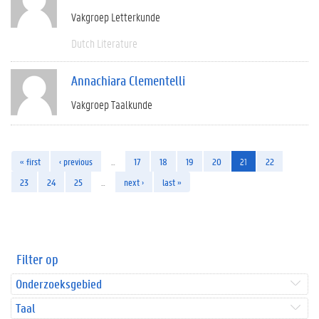
Vakgroep Letterkunde
Dutch Literature
Annachiara Clementelli
Vakgroep Taalkunde
« first
‹ previous
…
17
18
19
20
21
22
23
24
25
…
next ›
last »
Filter op
Onderzoeksgebied
Taal