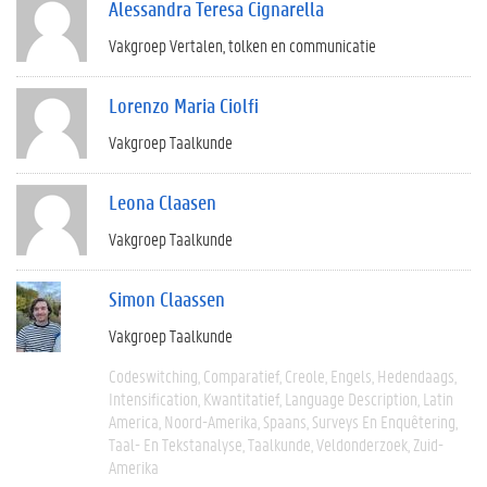
Alessandra Teresa Cignarella
Vakgroep Vertalen, tolken en communicatie
Lorenzo Maria Ciolfi
Vakgroep Taalkunde
Leona Claasen
Vakgroep Taalkunde
Simon Claassen
Vakgroep Taalkunde
Codeswitching
Comparatief
Creole
Engels
Hedendaags
Intensification
Kwantitatief
Language Description
Latin
America
Noord-Amerika
Spaans
Surveys En Enquêtering
Taal- En Tekstanalyse
Taalkunde
Veldonderzoek
Zuid-
Amerika