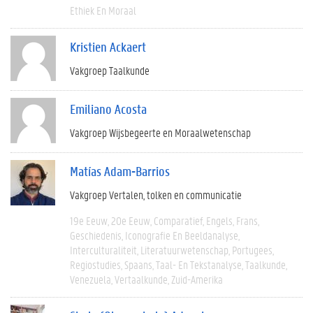
Ethiek En Moraal
Kristien Ackaert
Vakgroep Taalkunde
Emiliano Acosta
Vakgroep Wijsbegeerte en Moraalwetenschap
Matías Adam-Barrios
Vakgroep Vertalen, tolken en communicatie
19e Eeuw
20e Eeuw
Comparatief
Engels
Frans
Geschiedenis
Iconografie En Beeldanalyse
Interculturaliteit
Literatuurwetenschap
Portugees
Regiostudies
Spaans
Taal- En Tekstanalyse
Taalkunde
Venezuela
Vertaalkunde
Zuid-Amerika