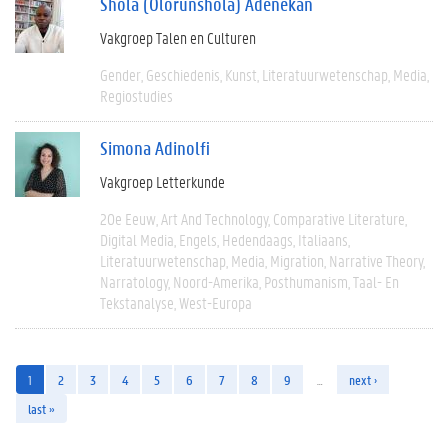
Shola (Olorunshola) Adenekan
Vakgroep Talen en Culturen
Gender
Geschiedenis
Kunst
Literatuurwetenschap
Media
Regiostudies
Simona Adinolfi
Vakgroep Letterkunde
20e Eeuw
Art And Technology
Comparative Literature
Digital Media
Engels
Hedendaags
Italiaans
Literatuurwetenschap
Media
Migration
Narrative Theory
Narratology
Noord-Amerika
Posthumanism
Taal- En
Tekstanalyse
West-Europa
1
2
3
4
5
6
7
8
9
…
next ›
last »