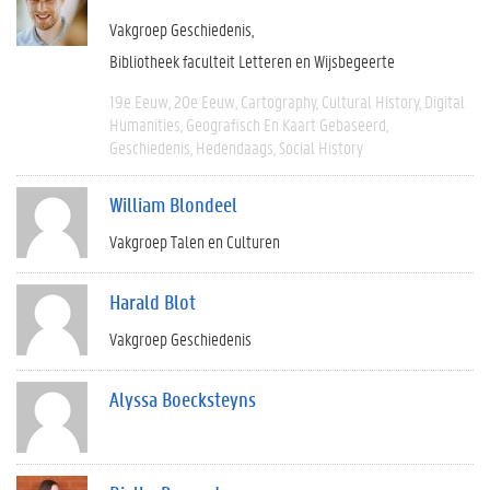
Vakgroep Geschiedenis
Bibliotheek faculteit Letteren en Wijsbegeerte
19e Eeuw
20e Eeuw
Cartography
Cultural History
Digital
Humanities
Geografisch En Kaart Gebaseerd
Geschiedenis
Hedendaags
Social History
William Blondeel
Vakgroep Talen en Culturen
Harald Blot
Vakgroep Geschiedenis
Alyssa Boecksteyns