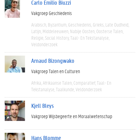
Carlo Emilio Biuzzi
Vakgroep Geschiedenis
Arabisch
Byzantium
Geschiedenis
Grieks
Late Oudheid
Latijn
Middeleeuwen
Nabije Oosten
Oosterse Talen
Religie
Social History
Taal- En Tekstanalyse
Veldonderzoek
Arnaud Bizongwako
Vakgroep Talen en Culturen
Afrika
Afrikaanse Talen
Comparatief
Taal- En
Tekstanalyse
Taalkunde
Veldonderzoek
Kjell Bleys
Vakgroep Wijsbegeerte en Moraalwetenschap
Hans Blomme