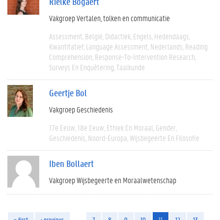
Rielke Bogaert
Vakgroep Vertalen, tolken en communicatie
Assessment
België
Didactiek
Engels
Hedendaags
Kwantitatief
Language Assessment
Nederlands
Reading
Comprehension
Response-To-Intervention Research
Surveys En Enquêtering
Taalkunde
Geertje Bol
Vakgroep Geschiedenis
17e Eeuw
18e Eeuw
Ethiek En Moraal
Gender
Geschiedenis
Noord-Europa
Wijsbegeerte En Filosofie
Iben Bollaert
Vakgroep Wijsbegeerte en Moraalwetenschap
« first
‹ previous
…
7
8
9
10
11
12
13