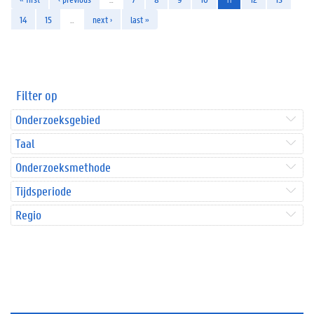
14
15
…
next ›
last »
Filter op
Onderzoeksgebied
Taal
Onderzoeksmethode
Tijdsperiode
Regio