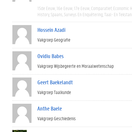
15de Eeuw
16e Eeuw
17e Eeuw
Comparatief
Economic H
History
Spaans
Surveys En Enquêtering
Taal- En Tekstan
Hossein Azadi
Vakgroep Geografie
Ovidiu Babes
Vakgroep Wijsbegeerte en Moraalwetenschap
Geert Baekelandt
Vakgroep Taalkunde
Anthe Baele
Vakgroep Geschiedenis