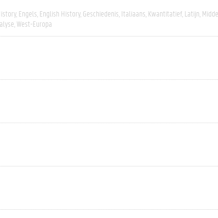
istory
Engels
English History
Geschiedenis
Italiaans
Kwantitatief
Latijn
Midd
alyse
West-Europa