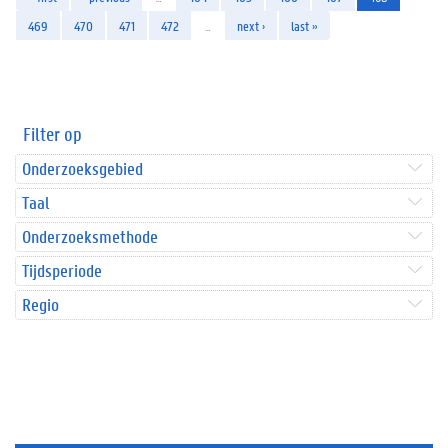
469
470
471
472
…
next ›
last »
Filter op
Onderzoeksgebied
Taal
Onderzoeksmethode
Tijdsperiode
Regio