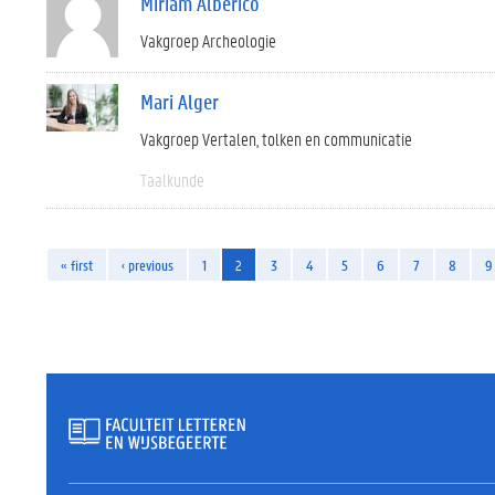
Miriam Alberico
Vakgroep Archeologie
Mari Alger
Vakgroep Vertalen, tolken en communicatie
Taalkunde
« first
‹ previous
1
2
3
4
5
6
7
8
9