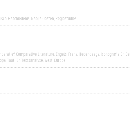
isch
Geschiedenis
Nabije Oosten
Regiostudies
paratief
Comparative Literature
Engels
Frans
Hedendaags
Iconografie En B
opa
Taal- En Tekstanalyse
West-Europa