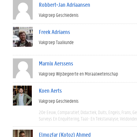
Robbert-Jan Adriaansen
Vakgroep Geschiedenis
Freek Adriaens
Vakgroep Taalkunde
Marnix Aerssens
Vakgroep Wijsbegeerte en Moraalwetenschap
Koen Aerts
Vakgroep Geschiedenis
20e Eeuw
Comparatief
Didactiek
Duits
Engels
Frans
Ge
Surveys En Enquêtering
Taal- En Tekstanalyse
Veldonde
Elmozfar (Kotoz) Ahmed