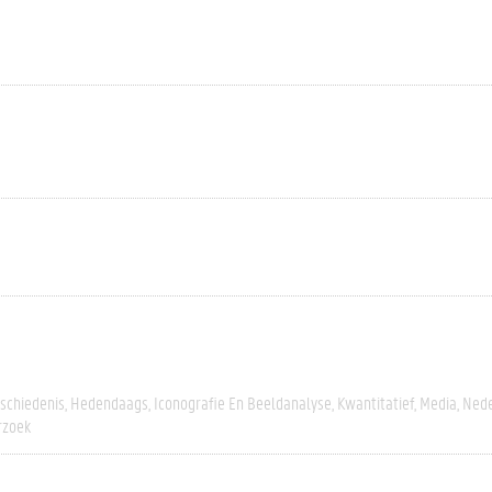
schiedenis
Hedendaags
Iconografie En Beeldanalyse
Kwantitatief
Media
Nede
rzoek