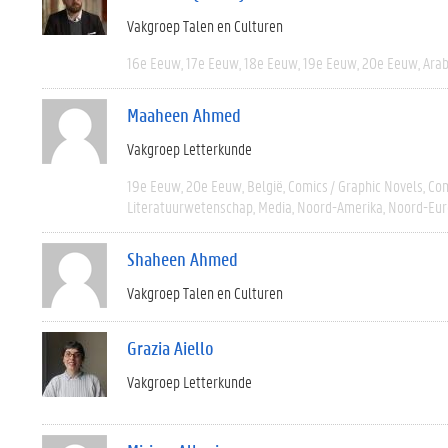
Vakgroep Talen en Culturen
16e Eeuw
17e Eeuw
18e Eeuw
19e Eeuw
20e Eeuw
Arab
Maaheen Ahmed
Vakgroep Letterkunde
19e Eeuw
20e Eeuw
België
Comics / Graphic Novels
Com
Literatuurwetenschap
Media
Noord-Amerika
Noord-Eur
Shaheen Ahmed
Vakgroep Talen en Culturen
Grazia Aiello
Vakgroep Letterkunde