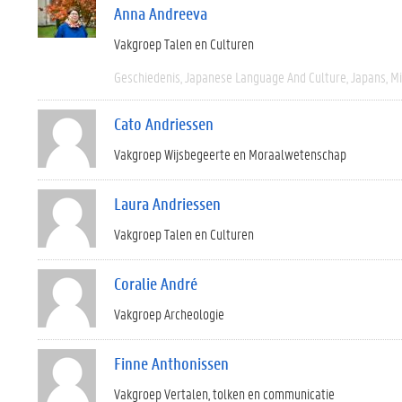
Anna Andreeva
Vakgroep Talen en Culturen
Geschiedenis
Japanese Language And Culture
Japans
M
Cato Andriessen
Vakgroep Wijsbegeerte en Moraalwetenschap
Laura Andriessen
Vakgroep Talen en Culturen
Coralie André
Vakgroep Archeologie
Finne Anthonissen
Vakgroep Vertalen, tolken en communicatie