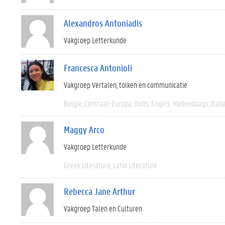
Alexandros Antoniadis
Vakgroep Letterkunde
Francesca Antonioli
Vakgroep Vertalen, tolken en communicatie
België
Centraal-Europa
Duits
Engels
Hedendaags
Itali
Maggy Arco
Vakgroep Letterkunde
Greek Literature
Latin Literature
Rebecca Jane Arthur
Vakgroep Talen en Culturen