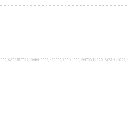
aans
Kwantitatief
Nederlands
Spaans
Taalkunde
Vertaalkunde
West-Europa
Z