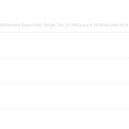
iddeleeuwen
Regiostudies
Religie
Taal- En Tekstanalyse
Veldonderzoek
Verre