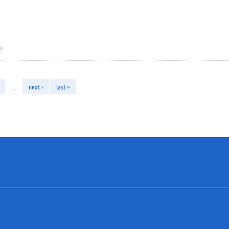
ie
…
next ›
last »