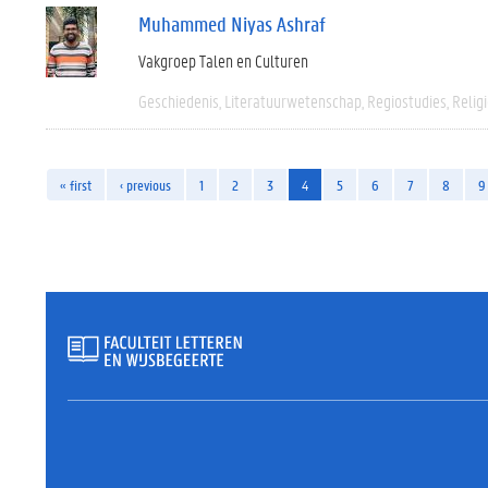
Muhammed Niyas Ashraf
Vakgroep Talen en Culturen
Geschiedenis
Literatuurwetenschap
Regiostudies
Relig
« first
‹ previous
1
2
3
4
5
6
7
8
9