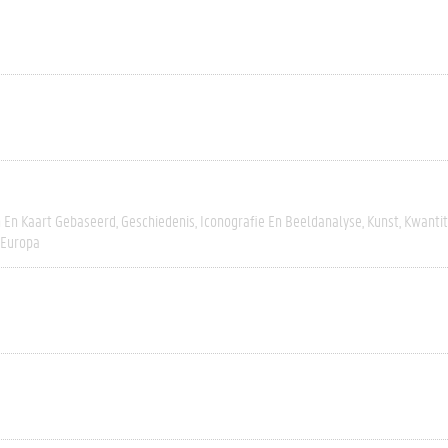
h En Kaart Gebaseerd
Geschiedenis
Iconografie En Beeldanalyse
Kunst
Kwantit
-Europa