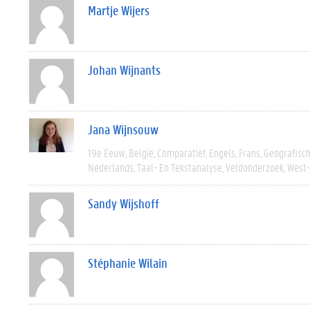
Martje Wijers
Johan Wijnants
Jana Wijnsouw
19e Eeuw
België
Comparatief
Engels
Frans
Geografisc
Nederlands
Taal- En Tekstanalyse
Veldonderzoek
West
Sandy Wijshoff
Stéphanie Wilain