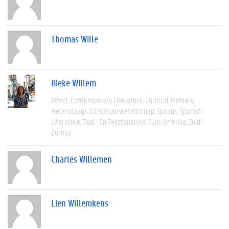
Thomas Wille
Bieke Willem
Affect
Contemporary Literature
Cultural Memory
Hedendaags
Literatuurwetenschap
Spaans
Spanish
Literature
Taal- En Tekstanalyse
Zuid-Amerika
Zuid-
Europa
Charles Willemen
Lien Willemkens