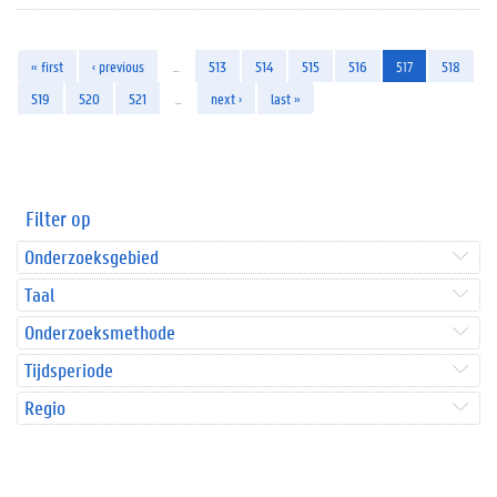
« first
‹ previous
…
513
514
515
516
517
518
519
520
521
…
next ›
last »
Filter op
Onderzoeksgebied
Taal
Onderzoeksmethode
Tijdsperiode
Regio