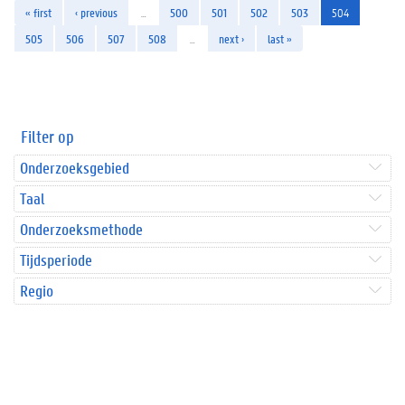
« first
‹ previous
…
500
501
502
503
504
505
506
507
508
…
next ›
last »
Filter op
Onderzoeksgebied
Taal
Onderzoeksmethode
Tijdsperiode
Regio