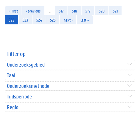
« first
‹ previous
…
517
518
519
520
521
522
523
524
525
next ›
last »
Filter op
Onderzoeksgebied
Taal
Onderzoeksmethode
Tijdsperiode
Regio