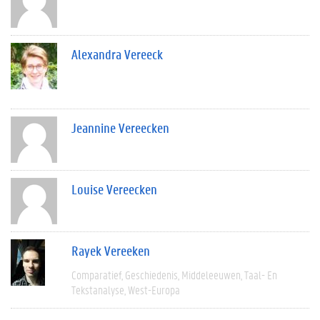
Alexandra Vereeck
Jeannine Vereecken
Louise Vereecken
Rayek Vereeken
Comparatief
Geschiedenis
Middeleeuwen
Taal- En
Tekstanalyse
West-Europa