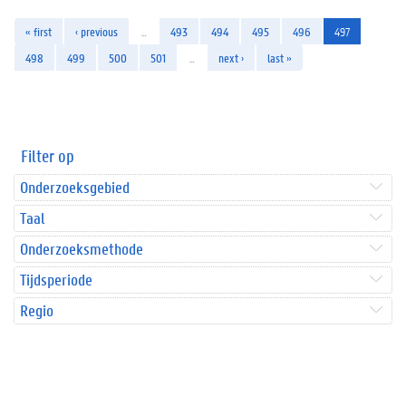
« first
‹ previous
…
493
494
495
496
497
498
499
500
501
…
next ›
last »
Filter op
Onderzoeksgebied
Taal
Onderzoeksmethode
Tijdsperiode
Regio