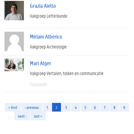
Grazia Aiello
Vakgroep Letterkunde
Miriam Alberico
Vakgroep Archeologie
Mari Alger
Vakgroep Vertalen, tolken en communicatie
Taalkunde
« first
‹ previous
1
2
3
4
5
6
7
8
9
…
next ›
last »