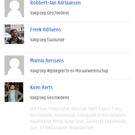
Robbert-Jan Adriaansen
Vakgroep Geschiedenis
Freek Adriaens
Vakgroep Taalkunde
Marnix Aerssens
Vakgroep Wijsbegeerte en Moraalwetenschap
Koen Aerts
Vakgroep Geschiedenis
20e Eeuw
Comparatief
Didactiek
Duits
Engels
Frans
Geschiedenis
Hedendaags
Iconografie En Beeldanalyse
Kwantitatief
Media
Nederlands
Surveys En Enquêtering
Taal- En Tekstanalyse
Veldonderzoek