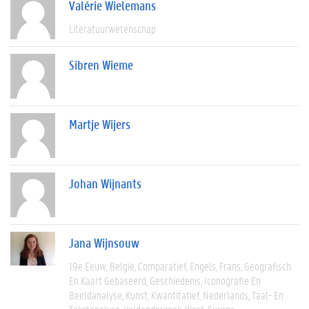
Valérie Wielemans
Literatuurwetenschap
Sibren Wieme
Martje Wijers
Johan Wijnants
Jana Wijnsouw
19e Eeuw
België
Comparatief
Engels
Frans
Geografisch
En Kaart Gebaseerd
Geschiedenis
Iconografie En
Beeldanalyse
Kunst
Kwantitatief
Nederlands
Taal- En