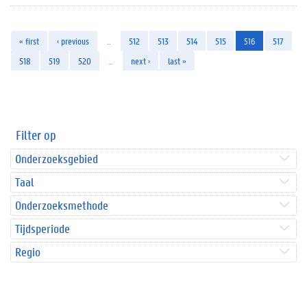
« first
‹ previous
…
512
513
514
515
516
517
518
519
520
…
next ›
last »
Filter op
Onderzoeksgebied
Taal
Onderzoeksmethode
Tijdsperiode
Regio