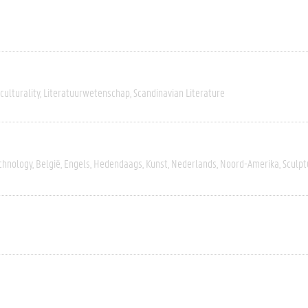
culturality
Literatuurwetenschap
Scandinavian Literature
chnology
België
Engels
Hedendaags
Kunst
Nederlands
Noord-Amerika
Sculpt