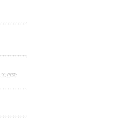
ure
West-