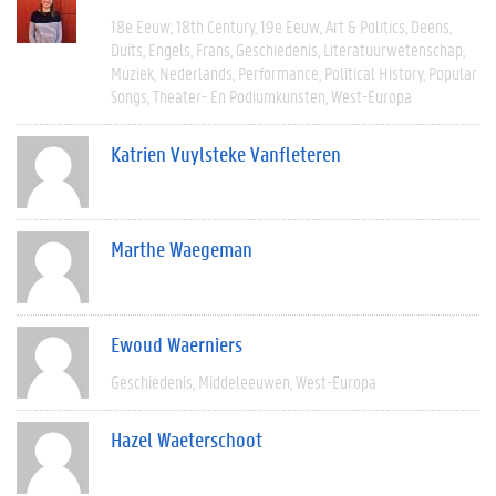
18e Eeuw
18th Century
19e Eeuw
Art & Politics
Deens
Duits
Engels
Frans
Geschiedenis
Literatuurwetenschap
Muziek
Nederlands
Performance
Political History
Popular
Songs
Theater- En Podiumkunsten
West-Europa
Katrien Vuylsteke Vanfleteren
Marthe Waegeman
Ewoud Waerniers
Geschiedenis
Middeleeuwen
West-Europa
Hazel Waeterschoot