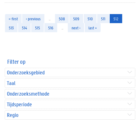
« first
‹ previous
…
508
509
510
511
512
513
514
515
516
…
next ›
last »
Filter op
Onderzoeksgebied
Taal
Onderzoeksmethode
Tijdsperiode
Regio