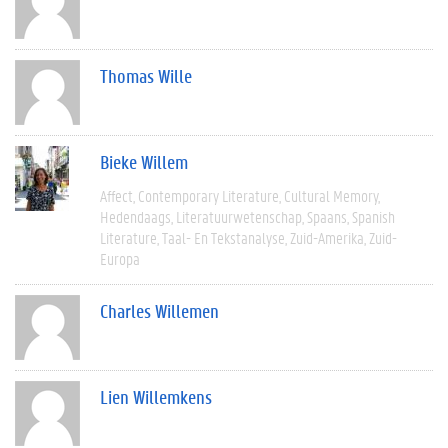
Thomas Wille
Bieke Willem
Affect
Contemporary Literature
Cultural Memory
Hedendaags
Literatuurwetenschap
Spaans
Spanish
Literature
Taal- En Tekstanalyse
Zuid-Amerika
Zuid-
Europa
Charles Willemen
Lien Willemkens