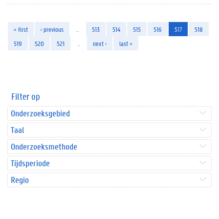
« first
‹ previous
…
513
514
515
516
517
518
519
520
521
…
next ›
last »
Filter op
Onderzoeksgebied
Taal
Onderzoeksmethode
Tijdsperiode
Regio