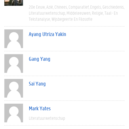
20e Eeuw
Azië
Chinees
Comparatief
Engels
Geschiedenis
Literatuurwetenschap
Middeleeuwen
Religie
Taal- En
Tekstanalyse
Wijsbegeerte En Filosofie
Ayang Utriza Yakin
Gang Yang
Sai Yang
Mark Yates
Literatuurwetenschap