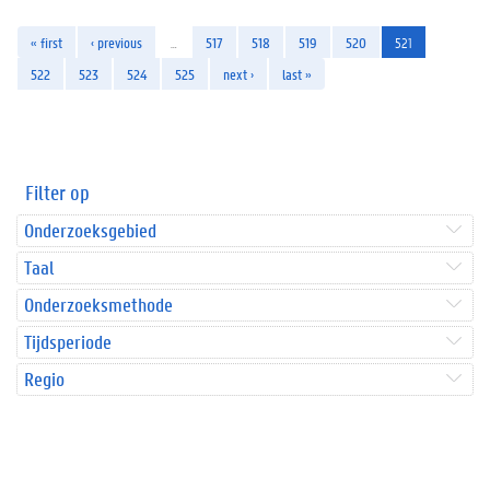
« first
‹ previous
…
517
518
519
520
521
522
523
524
525
next ›
last »
Filter op
Onderzoeksgebied
Taal
Onderzoeksmethode
Tijdsperiode
Regio