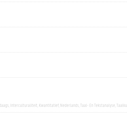
daags
Interculturaliteit
Kwantitatief
Nederlands
Taal- En Tekstanalyse
Taalk