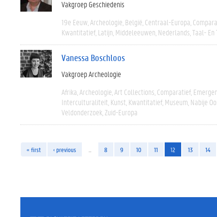
Vakgroep Geschiedenis
19e Eeuw
Archeologie
België
Centraal-Europa
Compara
Kwantitatief
Latijn
Middeleeuwen
Nederlands
Taal- En
Vanessa Boschloos
Vakgroep Archeologie
Afrika
Archeologie
Art Collections
Comparatief
Emergen
Interculturaliteit
Kunst
Kwantitatief
Museum
Nabije Oo
Veldonderzoek
Zuid-Europa
« first
‹ previous
…
8
9
10
11
12
13
14