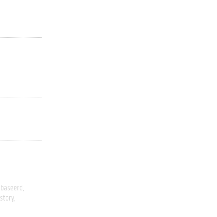
ebaseerd
story