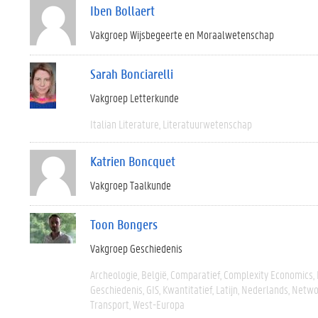
Iben Bollaert
Vakgroep Wijsbegeerte en Moraalwetenschap
Sarah Bonciarelli
Vakgroep Letterkunde
Italian Literature
Literatuurwetenschap
Katrien Boncquet
Vakgroep Taalkunde
Toon Bongers
Vakgroep Geschiedenis
Archeologie
België
Comparatief
Complexity Economics
Geschiedenis
GIS
Kwantitatief
Latijn
Nederlands
Networ
Transport
West-Europa