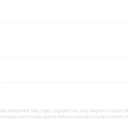
Data Management
Duits
Engels
Epigraphy
Frans
Gaul
Geografisch En Kaart G
k Analysis
Noord-Europa
Oudheid
Roman Archaeology
Social And Economic Hi