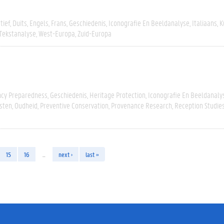
tief
Duits
Engels
Frans
Geschiedenis
Iconografie En Beeldanalyse
Italiaans
K
 Tekstanalyse
West-Europa
Zuid-Europa
cy Preparedness
Geschiedenis
Heritage Protection
Iconografie En Beeldanaly
sten
Oudheid
Preventive Conservation
Provenance Research
Reception Studie
15
16
…
next ›
last »