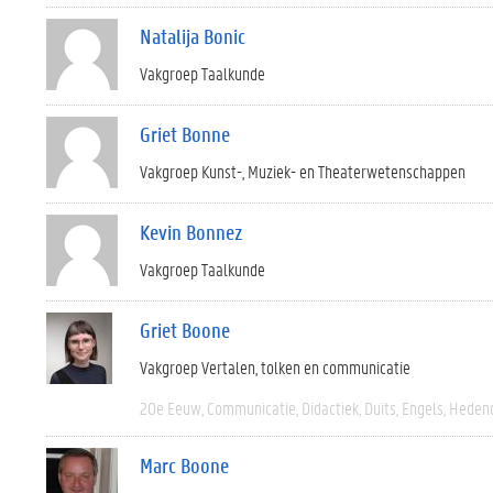
Natalija Bonic
Vakgroep Taalkunde
Griet Bonne
Vakgroep Kunst-, Muziek- en Theaterwetenschappen
Kevin Bonnez
Vakgroep Taalkunde
Griet Boone
Vakgroep Vertalen, tolken en communicatie
20e Eeuw
Communicatie
Didactiek
Duits
Engels
Heden
Marc Boone