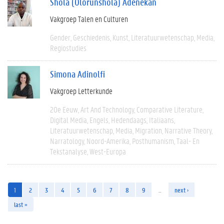
Shola (Olorunshola) Adenekan
Vakgroep Talen en Culturen
Gender
Geschiedenis
Kunst
Literatuurwetenschap
Media
Regiostudies
Simona Adinolfi
Vakgroep Letterkunde
20e Eeuw
Art And Technology
Comparative Literature
Digital Media
Engels
Hedendaags
Italiaans
Literatuurwetenschap
Media
Migration
Narrative Theory
Narratology
Noord-Amerika
Posthumanism
Taal- En
Tekstanalyse
West-Europa
1
2
3
4
5
6
7
8
9
…
next ›
last »