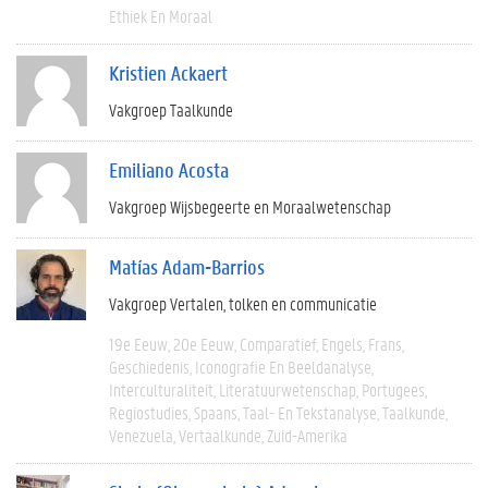
Ethiek En Moraal
Kristien Ackaert
Vakgroep Taalkunde
Emiliano Acosta
Vakgroep Wijsbegeerte en Moraalwetenschap
Matías Adam-Barrios
Vakgroep Vertalen, tolken en communicatie
19e Eeuw
20e Eeuw
Comparatief
Engels
Frans
Geschiedenis
Iconografie En Beeldanalyse
Interculturaliteit
Literatuurwetenschap
Portugees
Regiostudies
Spaans
Taal- En Tekstanalyse
Taalkunde
Venezuela
Vertaalkunde
Zuid-Amerika