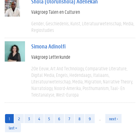
Shola (Olorunshola) Adenekan
Vakgroep Talen en Culturen
Gender
Geschiedenis
Kunst
Literatuurwetenschap
Media
Regiostudies
Simona Adinolfi
Vakgroep Letterkunde
20e Eeuw
Art And Technology
Comparative Literature
Digital Media
Engels
Hedendaags
Italiaans
Literatuurwetenschap
Media
Migration
Narrative Theory
Narratology
Noord-Amerika
Posthumanism
Taal- En
Tekstanalyse
West-Europa
1
2
3
4
5
6
7
8
9
…
next ›
last »