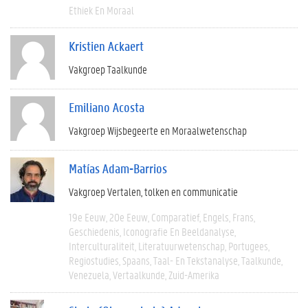
Ethiek En Moraal
Kristien Ackaert
Vakgroep Taalkunde
Emiliano Acosta
Vakgroep Wijsbegeerte en Moraalwetenschap
Matías Adam-Barrios
Vakgroep Vertalen, tolken en communicatie
19e Eeuw
20e Eeuw
Comparatief
Engels
Frans
Geschiedenis
Iconografie En Beeldanalyse
Interculturaliteit
Literatuurwetenschap
Portugees
Regiostudies
Spaans
Taal- En Tekstanalyse
Taalkunde
Venezuela
Vertaalkunde
Zuid-Amerika