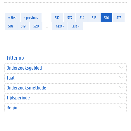
« first
‹ previous
…
512
513
514
515
516
517
518
519
520
…
next ›
last »
Filter op
Onderzoeksgebied
Taal
Onderzoeksmethode
Tijdsperiode
Regio