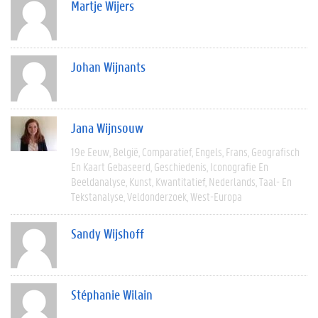
Martje Wijers
Johan Wijnants
Jana Wijnsouw
19e Eeuw
België
Comparatief
Engels
Frans
Geografisch
En Kaart Gebaseerd
Geschiedenis
Iconografie En
Beeldanalyse
Kunst
Kwantitatief
Nederlands
Taal- En
Tekstanalyse
Veldonderzoek
West-Europa
Sandy Wijshoff
Stéphanie Wilain