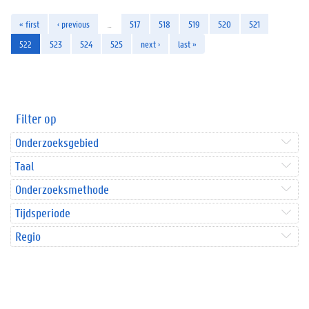
« first
‹ previous
…
517
518
519
520
521
522
523
524
525
next ›
last »
Filter op
Onderzoeksgebied
Taal
Onderzoeksmethode
Tijdsperiode
Regio