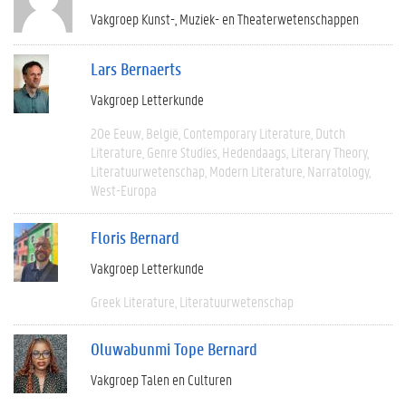
Vakgroep Kunst-, Muziek- en Theaterwetenschappen
Lars Bernaerts
Vakgroep Letterkunde
20e Eeuw
België
Contemporary Literature
Dutch
Literature
Genre Studies
Hedendaags
Literary Theory
Literatuurwetenschap
Modern Literature
Narratology
West-Europa
Floris Bernard
Vakgroep Letterkunde
Greek Literature
Literatuurwetenschap
Oluwabunmi Tope Bernard
Vakgroep Talen en Culturen