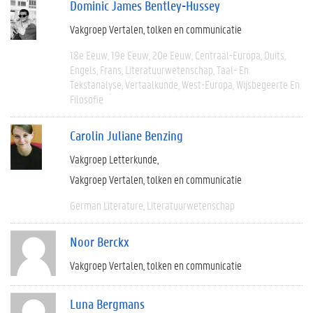
Dominic James Bentley-Hussey
Vakgroep Vertalen, tolken en communicatie
18e Eeuw
19e Eeuw
20e Eeuw
Centraal-Europa
Duits
Engels
Frans
Literatuurwetenschap
Taal- En
Tekstanalyse
Vertaalkunde
West-Europa
Wijsbegeerte En
Filosofie
Carolin Juliane Benzing
Vakgroep Letterkunde
Vakgroep Vertalen, tolken en communicatie
German Literature
Literatuurwetenschap
Noor Berckx
Vakgroep Vertalen, tolken en communicatie
Luna Bergmans