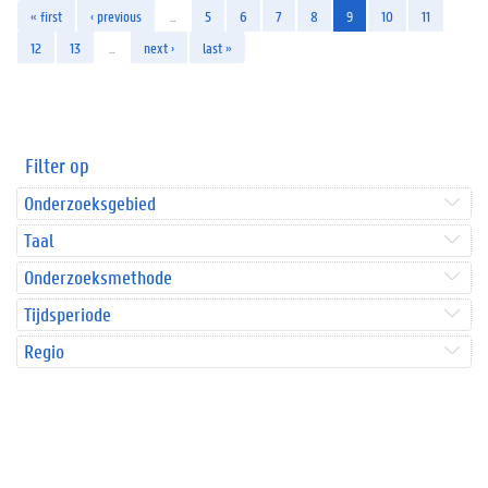
« first
‹ previous
…
5
6
7
8
9
10
11
12
13
…
next ›
last »
Filter op
Onderzoeksgebied
Taal
Onderzoeksmethode
Tijdsperiode
Regio