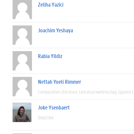
Zeliha Yazici
Joachim Yeshaya
Rabia Yildiz
Nettah Yoeli Rimmer
Comparative Literature
Literatuurwetenschap
Spanish L
Joke Ysenbaert
Didactiek