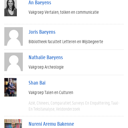
An Baeyens
Vakgroep Vertalen, tolken en communicatie
Joris Baeyens
Bibliotheek faculteit Letteren en Wijsbegeerte
Nathalie Baeyens
Vakgroep Archeologie
Shan Bai
Vakgroep Talen en Culturen
Azië
Chinees
Comparatief
Surveys En Enquêtering
Taal-
En Tekstanalyse
Veldonderzoek
Nureni Aremu Bakenne