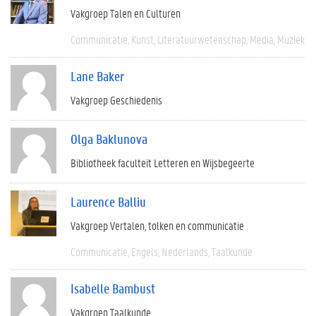
Vakgroep Talen en Culturen
Communicatie
Kunst
Literatuurwetenschap
Media
Muziek
Lane Baker
Vakgroep Geschiedenis
Olga Baklunova
Bibliotheek faculteit Letteren en Wijsbegeerte
Laurence Balliu
Vakgroep Vertalen, tolken en communicatie
Communicatie
Engels
Nederlands
Taalkunde
Isabelle Bambust
Vakgroep Taalkunde