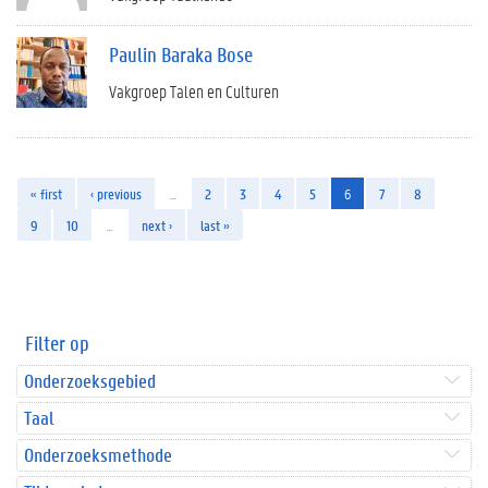
Paulin Baraka Bose
Vakgroep Talen en Culturen
« first
‹ previous
…
2
3
4
5
6
7
8
9
10
…
next ›
last »
Filter op
Onderzoeksgebied
Taal
Onderzoeksmethode