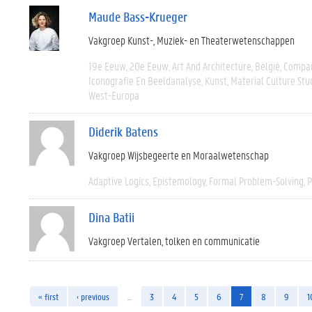
Maude Bass-Krueger
Vakgroep Kunst-, Muziek- en Theaterwetenschappen
19e Eeuw
20e Eeuw
Art And Architecture
België
Compar
Iconografie En Beeldanalyse
Kunst
Material Culture Stu
West-Europa
Diderik Batens
Vakgroep Wijsbegeerte en Moraalwetenschap
Adaptive Logics
Epistemology
Formal Problem-Solving
P
Dina Batii
Vakgroep Vertalen, tolken en communicatie
« first
‹ previous
…
3
4
5
6
7
8
9
1