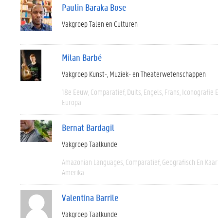
Paulin Baraka Bose
Vakgroep Talen en Culturen
Milan Barbé
Vakgroep Kunst-, Muziek- en Theaterwetenschappen
18e Eeuw
Comparatief
Duits
Engels
Frans
Iconografie 
Europa
Bernat Bardagil
Vakgroep Taalkunde
Amazonian Languages
Comparatief
Geografisch En Kaa
Amerika
Valentina Barrile
Vakgroep Taalkunde