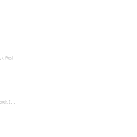
ek
West-
zoek
Zuid-