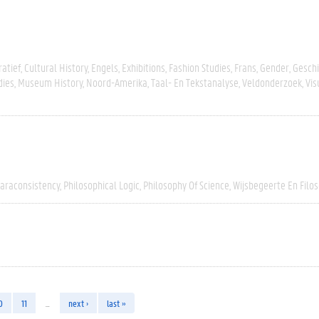
atief
Cultural History
Engels
Exhibitions
Fashion Studies
Frans
Gender
Geschi
dies
Museum History
Noord-Amerika
Taal- En Tekstanalyse
Veldonderzoek
Vis
araconsistency
Philosophical Logic
Philosophy Of Science
Wijsbegeerte En Filos
0
11
…
next ›
last »