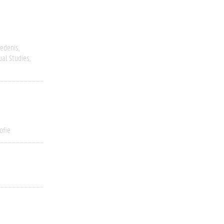
edenis
ual Studies
ofie