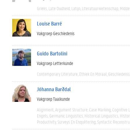
Grieks
Late Oudheid
Latijn
Literatuurwetenschap
Midde
Louise Barré
Vakgroep Geschiedenis
Guido Bartolini
Vakgroep Letterkunde
Contemporary Literature
Ethiek En Moraal
Geschiedenis
Jóhanna Barðdal
Vakgroep Taalkunde
Alignment
Argument Structure
Case Marking
Cognitive L
Engels
Germanic Linguistics
Historical Linguistics
Histor
Productivity
Surveys En Enquêtering
Syntactic Reconstru