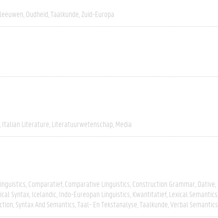
leeuwen
Oudheid
Taalkunde
Zuid-Europa
Italian Literature
Literatuurwetenschap
Media
inguistics
Comparatief
Comparative Linguistics
Construction Grammar
Dative
ical Syntax
Icelandic
Indo-Eureopan Linguistics
Kwantitatief
Lexical Semantics
ction
Syntax And Semantics
Taal- En Tekstanalyse
Taalkunde
Verbal Semantics