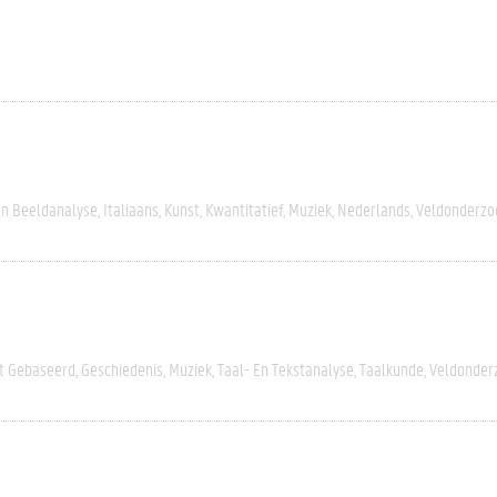
En Beeldanalyse
Italiaans
Kunst
Kwantitatief
Muziek
Nederlands
Veldonderzo
rt Gebaseerd
Geschiedenis
Muziek
Taal- En Tekstanalyse
Taalkunde
Veldonder