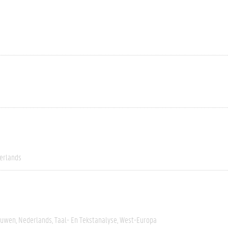
erlands
euwen
Nederlands
Taal- En Tekstanalyse
West-Europa