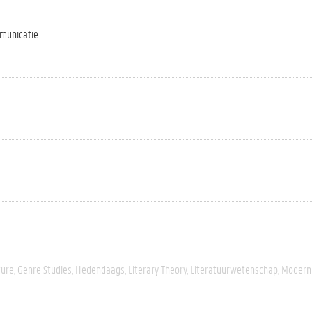
mmunicatie
ture
Genre Studies
Hedendaags
Literary Theory
Literatuurwetenschap
Modern 