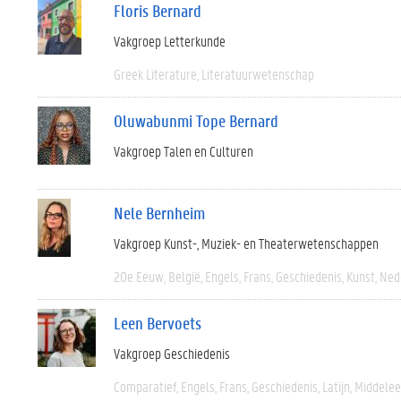
Floris Bernard
Vakgroep Letterkunde
Greek Literature
Literatuurwetenschap
Oluwabunmi Tope Bernard
Vakgroep Talen en Culturen
Nele Bernheim
Vakgroep Kunst-, Muziek- en Theaterwetenschappen
20e Eeuw
België
Engels
Frans
Geschiedenis
Kunst
Ned
Leen Bervoets
Vakgroep Geschiedenis
Comparatief
Engels
Frans
Geschiedenis
Latijn
Middele