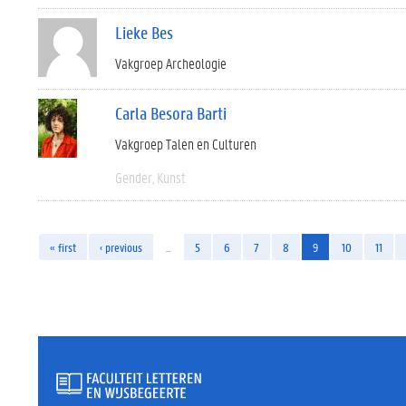
Lieke Bes
Vakgroep Archeologie
Carla Besora Barti
Vakgroep Talen en Culturen
Gender
Kunst
« first
‹ previous
…
5
6
7
8
9
10
11