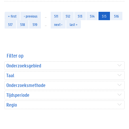
« first
‹ previous
…
511
512
513
514
515
516
517
518
519
…
next ›
last »
Filter op
Onderzoeksgebied
Taal
Onderzoeksmethode
Tijdsperiode
Regio