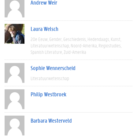
Andrew Weir
Laura Welsch
20e Eeuw
Gender
Geschiedenis
Hedendaags
Kunst
Literatuurwetenschap
Noord-Amerika
Regiostudies
Spanish Literature
Zuid-Amerika
Sophie Wennerscheid
Literatuurwetenschap
Philip Westbroek
Barbara Westerveld