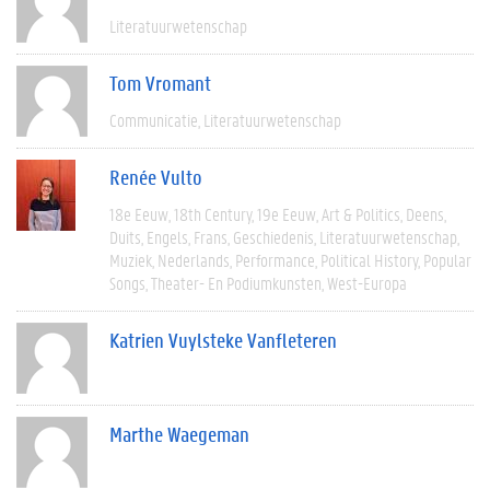
Literatuurwetenschap
Tom Vromant
Communicatie
Literatuurwetenschap
Renée Vulto
18e Eeuw
18th Century
19e Eeuw
Art & Politics
Deens
Duits
Engels
Frans
Geschiedenis
Literatuurwetenschap
Muziek
Nederlands
Performance
Political History
Popular
Songs
Theater- En Podiumkunsten
West-Europa
Katrien Vuylsteke Vanfleteren
Marthe Waegeman