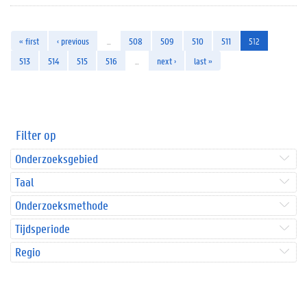
« first
‹ previous
…
508
509
510
511
512
513
514
515
516
…
next ›
last »
Filter op
Onderzoeksgebied
Taal
Onderzoeksmethode
Tijdsperiode
Regio