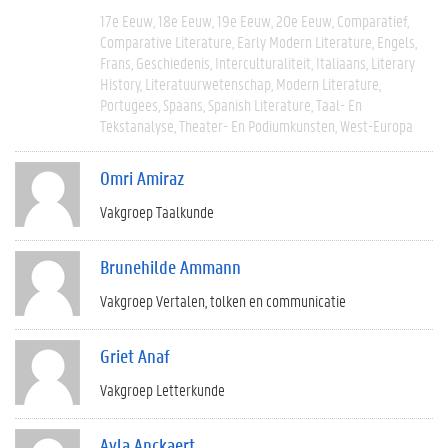
17e Eeuw
18e Eeuw
19e Eeuw
20e Eeuw
Comparatief
Comparative Literature
Early Modern Literature
Engels
Frans
Geschiedenis
Interculturaliteit
Italiaans
Literary
History
Literatuurwetenschap
Modern Literature
Portugees
Spaans
Spanish Literature
Taal- En
Tekstanalyse
Theater- En Podiumkunsten
West-Europa
Omri Amiraz
Vakgroep Taalkunde
Brunehilde Ammann
Vakgroep Vertalen, tolken en communicatie
Griet Anaf
Vakgroep Letterkunde
Ayla Anckaert