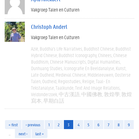
Vakgroep Talen en Culturen
Christoph Anderl
Vakgroep Talen en Culturen
Azië
Buddha's Life Narratives
Buddhist Chinese
Buddhist
Hybrid Chinese
Buddhist Iconography
Chinees
Chinese
Buddhism
Chinese Manuscripts
Digital Humanities
Dunhuang Studies
Iconografie En Beeldanalyse
Kunst
Late Oudheid
Medieval Chinese
Middeleeuwen
Oosterse
Talen
Oudheid
Regiostudies
Religie
Taal- En
Tekstanalyse
Taalkunde
Text And Image Relations
Veldonderzoek
中古漢語
中國佛教
敦煌學
敦煌
寫本
早期白話
« first
‹ previous
1
2
3
4
5
6
7
8
9
…
next ›
last »