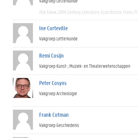
Vakgroep Letterkunde
20e Eeuw
20th Century Literature
Ecocriticism
Frans
Fr
Ine Corteville
Vakgroep Letterkunde
Remi Cosijn
Vakgroep Kunst-, Muziek- en Theaterwetenschappen
Peter Cosyns
Vakgroep Archeologie
Frank Cotman
Vakgroep Geschiedenis