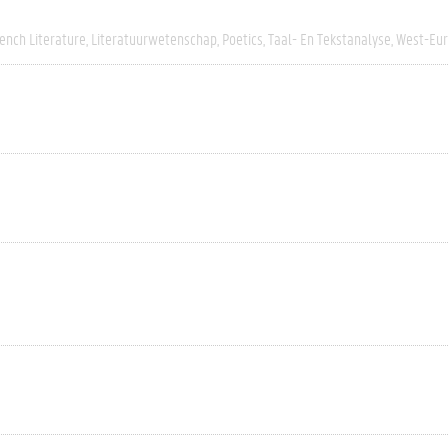
ench Literature
Literatuurwetenschap
Poetics
Taal- En Tekstanalyse
West-Eu