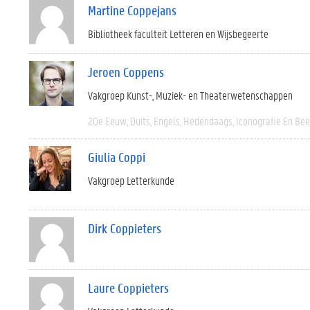
Martine Coppejans
Bibliotheek faculteit Letteren en Wijsbegeerte
Jeroen Coppens
Vakgroep Kunst-, Muziek- en Theaterwetenschappen
20e Eeuw
Duits
Engels
Hedendaags
Iconografie En Be
Giulia Coppi
Vakgroep Letterkunde
Dirk Coppieters
Laure Coppieters