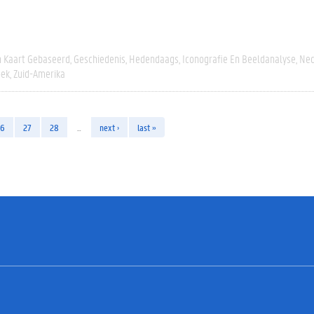
n Kaart Gebaseerd
Geschiedenis
Hedendaags
Iconografie En Beeldanalyse
Ned
oek
Zuid-Amerika
26
27
28
…
next ›
last »