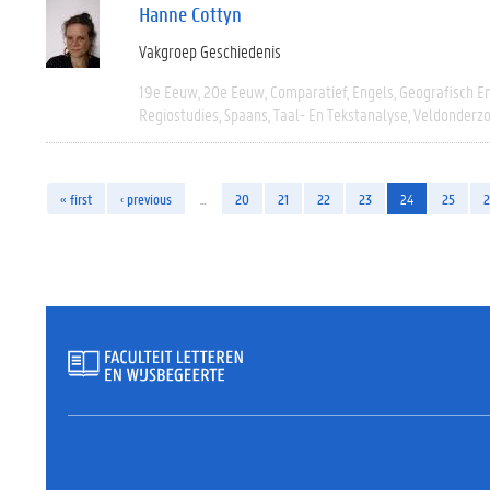
Hanne Cottyn
Vakgroep Geschiedenis
19e Eeuw
20e Eeuw
Comparatief
Engels
Geografisch E
Regiostudies
Spaans
Taal- En Tekstanalyse
Veldonderz
« first
‹ previous
…
20
21
22
23
24
25