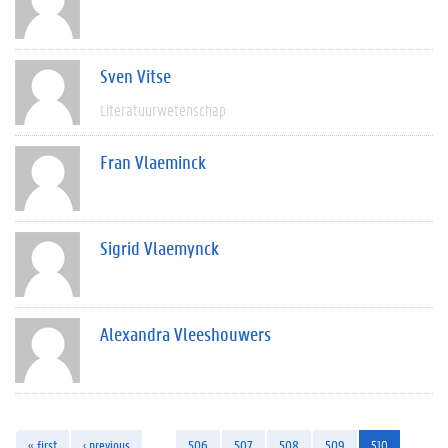
Sven Vitse
Literatuurwetenschap
Fran Vlaeminck
Sigrid Vlaemynck
Alexandra Vleeshouwers
« first
‹ previous
…
506
507
508
509
510