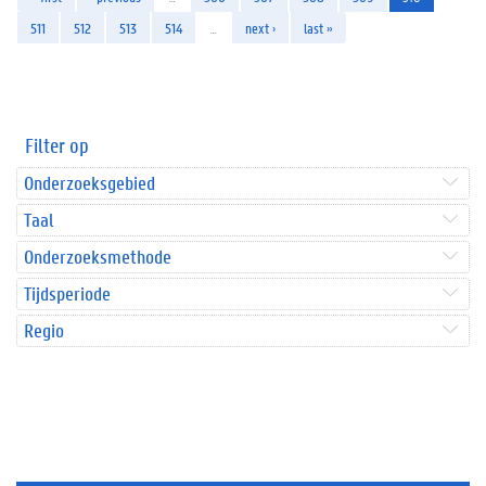
511
512
513
514
…
next ›
last »
Filter op
Onderzoeksgebied
Taal
Onderzoeksmethode
Tijdsperiode
Regio