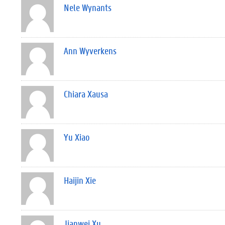
Nele Wynants
Ann Wyverkens
Chiara Xausa
Yu Xiao
Haijin Xie
Jianwei Xu