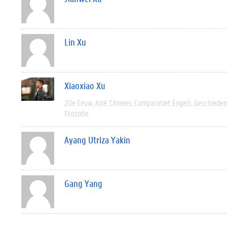
Lin Xu
Xiaoxiao Xu
20e Eeuw
Azië
Chinees
Comparatief
Engels
Geschieden
Filosofie
Ayang Utriza Yakin
Gang Yang