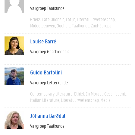
Vakgroep Taalkunde
Grieks
Late Oudheid
Latijn
Literatuurwetenschap
Middeleeuwen
Oudheid
Taalkunde
Zuid-Europa
Louise Barré
Vakgroep Geschiedenis
Guido Bartolini
Vakgroep Letterkunde
Contemporary Literature
Ethiek En Moraal
Geschiedenis
Italian Literature
Literatuurwetenschap
Media
Jóhanna Barðdal
Vakgroep Taalkunde