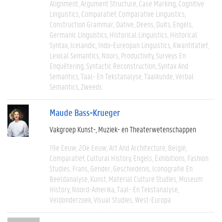
Alignment
Argument Structure
Case Marking
Cognitive
Linguistics
Comparatief
Comparative Linguistics
Construction Grammar
Dative
Deens
Duits
Engels
Germanic Linguistics
Historical Linguistics
Historical
Syntax
Icelandic
Indo-Eureopan Linguistics
Kwantitatief
Lexical Semantics
Noors
Productivity
Surveys En
Enquêtering
Syntactic Reconstruction
Syntax And
Semantics
Taal- En Tekstanalyse
Taalkunde
Verbal
Semantics
Zweeds
Maude Bass-Krueger
Vakgroep Kunst-, Muziek- en Theaterwetenschappen
19e Eeuw
20e Eeuw
Art And Architecture
België
Comparatief
Cultural History
Engels
Exhibitions
Fashion
Studies
Frans
Gender
Geschiedenis
Iconografie En
Beeldanalyse
Kunst
Material Culture Studies
Museum
History
Noord-Amerika
Taal- En Tekstanalyse
Veldonderzoek
Visual Studies
West-Europa