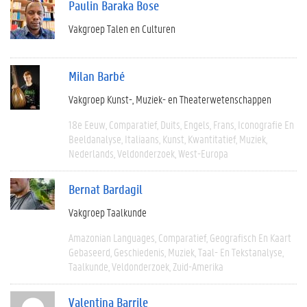
Paulin Baraka Bose
Vakgroep Talen en Culturen
Milan Barbé
Vakgroep Kunst-, Muziek- en Theaterwetenschappen
18e Eeuw
Comparatief
Duits
Engels
Frans
Iconografie En
Beeldanalyse
Italiaans
Kunst
Kwantitatief
Muziek
Nederlands
Veldonderzoek
West-Europa
Bernat Bardagil
Vakgroep Taalkunde
Amazonian Languages
Comparatief
Geografisch En Kaart
Gebaseerd
Geschiedenis
Muziek
Taal- En Tekstanalyse
Taalkunde
Veldonderzoek
Zuid-Amerika
Valentina Barrile