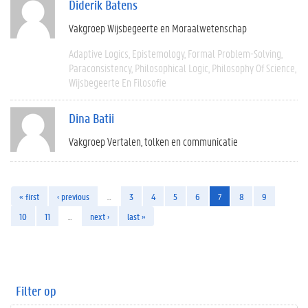
Diderik Batens
Vakgroep Wijsbegeerte en Moraalwetenschap
Adaptive Logics
Epistemology
Formal Problem-Solving
Paraconsistency
Philosophical Logic
Philosophy Of Science
Wijsbegeerte En Filosofie
Dina Batii
Vakgroep Vertalen, tolken en communicatie
« first
‹ previous
…
3
4
5
6
7
8
9
10
11
…
next ›
last »
Filter op