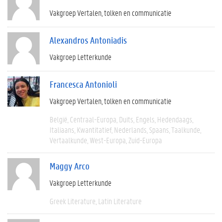
Vakgroep Vertalen, tolken en communicatie
Alexandros Antoniadis
Vakgroep Letterkunde
Francesca Antonioli
Vakgroep Vertalen, tolken en communicatie
België
Centraal-Europa
Duits
Engels
Hedendaags
Italiaans
Kwantitatief
Nederlands
Spaans
Taalkunde
Vertaalkunde
West-Europa
Zuid-Europa
Maggy Arco
Vakgroep Letterkunde
Greek Literature
Latin Literature