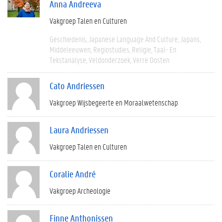
Anna Andreeva
Vakgroep Talen en Culturen
Geschiedenis
Japanese Language And Culture
Japans
Middeleeuwen
Regiostudies
Religie
Taal- En
Tekstanalyse
Veldonderzoek
Verre Oosten
Cato Andriessen
Vakgroep Wijsbegeerte en Moraalwetenschap
Laura Andriessen
Vakgroep Talen en Culturen
Coralie André
Vakgroep Archeologie
Finne Anthonissen