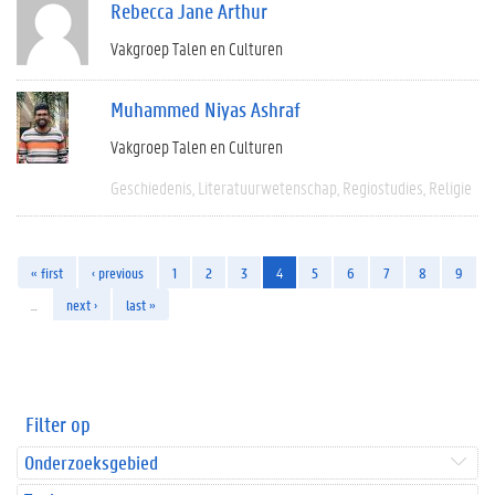
Rebecca Jane Arthur
Vakgroep Talen en Culturen
Muhammed Niyas Ashraf
Vakgroep Talen en Culturen
Geschiedenis
Literatuurwetenschap
Regiostudies
Religie
« first
‹ previous
1
2
3
4
5
6
7
8
9
…
next ›
last »
Filter op
Onderzoeksgebied