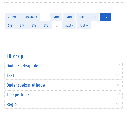
« first
‹ previous
…
508
509
510
511
512
513
514
515
516
…
next ›
last »
Filter op
Onderzoeksgebied
Taal
Onderzoeksmethode
Tijdsperiode
Regio