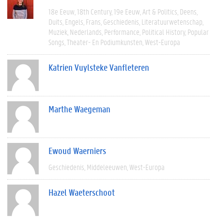
18e Eeuw
18th Century
19e Eeuw
Art & Politics
Deens
Duits
Engels
Frans
Geschiedenis
Literatuurwetenschap
Muziek
Nederlands
Performance
Political History
Popular
Songs
Theater- En Podiumkunsten
West-Europa
Katrien Vuylsteke Vanfleteren
Marthe Waegeman
Ewoud Waerniers
Geschiedenis
Middeleeuwen
West-Europa
Hazel Waeterschoot